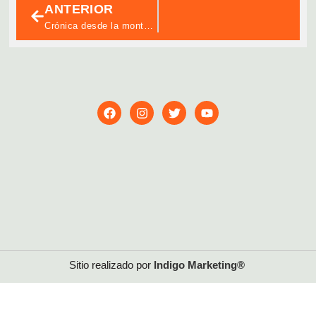
Le
ANTERIOR
Crónica desde la montaña ✨
Sitio realizado por
Indigo
Marketing®