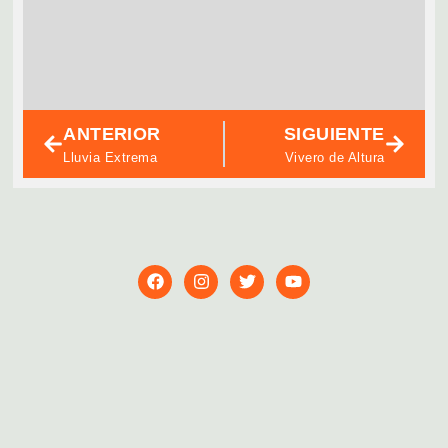
m
✨
Pai
nat
en
Le
ANTERIOR
SIGUIENTE
Lluvia Extrema
Vivero de Altura