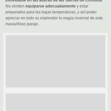
inolvidable en las alturas de las Sierras de Córdoba
.
No olviden
equiparse adecuadamente
y estar
preparados para las bajas temperaturas, y así poder
apreciar en todo su esplendor la magia invernal de este
maravilloso paraje.
S
Fu
Pai
de 
Le
C
de