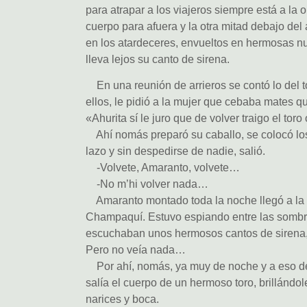
para atrapar a los viajeros siempre está a la o
cuerpo para afuera y la otra mitad debajo de
en los atardeceres, envueltos en hermosas nub
lleva lejos su canto de sirena.
En una reunión de arrieros se contó lo del t
ellos, le pidió a la mujer que cebaba mates qu
«Ahurita sí le juro que de volver traigo el to
Ahí nomás preparó su caballo, se colocó lo
lazo y sin despedirse de nadie, salió.
-Volvete, Amaranto, volvete…
-No m’hi volver nada…
Amaranto montado toda la noche llegó a la or
Champaquí. Estuvo espiando entre las sombra
escuchaban unos hermosos cantos de sirena, 
Pero no veía nada…
Por ahí, nomás, ya muy de noche y a eso de 
salía el cuerpo de un hermoso toro, brillándol
narices y boca.