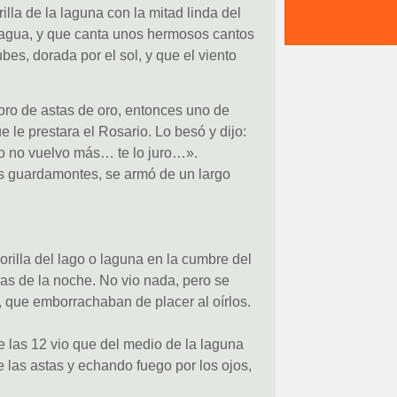
rilla de la laguna con la mitad linda del
l agua, y que canta unos hermosos cantos
es, dorada por el sol, y que el viento
oro de astas de oro, entonces uno de
e le prestara el Rosario. Lo besó y dijo:
ro o no vuelvo más… te lo juro…».
s guardamontes, se armó de un largo
illa del lago o laguna en la cumbre del
s de la noche. No vio nada, pero se
que emborrachaban de placer al oírlos.
las 12 vio que del medio de la laguna
e las astas y echando fuego por los ojos,